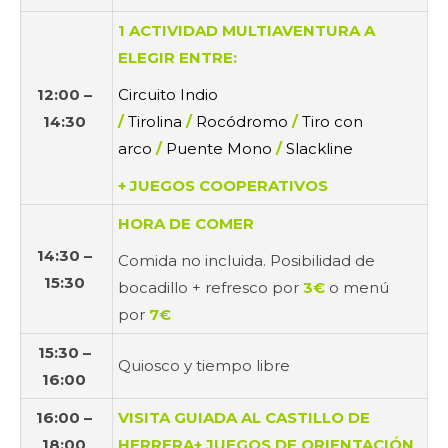
1 ACTIVIDAD MULTIAVENTURA A
ELEGIR ENTRE:
12:00 –
Circuito Indio
14:30
/
Tirolina
/
Rocódromo
/
Tiro con
arco
/
Puente Mono
/
Slackline
+ JUEGOS COOPERATIVOS
HORA DE C
OM
ER
14:30 –
Comida no incluida. Posibilidad de
15:30
bocadillo + refresco por
3€
o menú
por
7€
15:30 –
Quiosco y tiempo libre
16:00
16:00 –
VISITA GUIADA AL CASTILLO DE
18:00
HERRERA+ JUEGOS DE ORIENTACIÓN