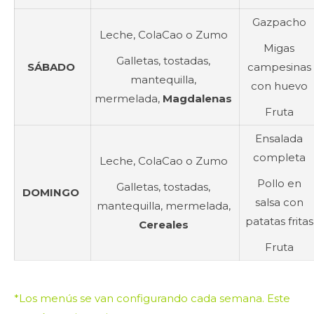
Gazpacho
Leche, ColaCao o Zumo
Migas
Galletas, tostadas,
SÁBADO
campesinas
mantequilla,
con huevo
mermelada,
Magdalenas
Fruta
Ensalada
completa
Leche, ColaCao o Zumo
Pollo en
Galletas, t
ostadas,
DOMINGO
salsa con
mantequilla, mermelada,
patatas fritas
Cereales
Fruta
*Los menús se van configurando cada semana. Este