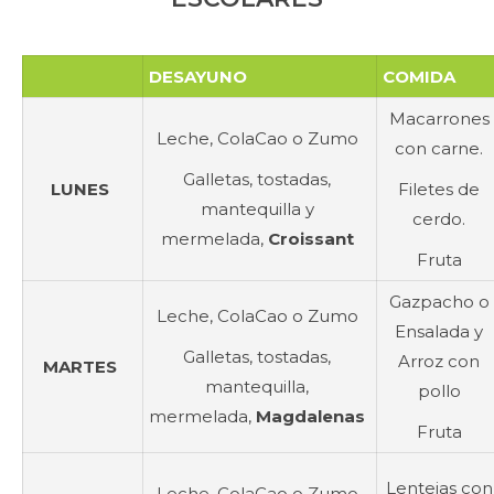
DESAYUNO
COMIDA
Macarrones
Leche, ColaCao o Zumo
con carne.
Galletas, tostadas,
LUNES
Filetes de
mantequilla y
cerdo.
mermelada,
Croissant
Fruta
Gazpacho o
Leche, ColaCao o Zumo
Ensalada y
Galletas, tostadas,
Arroz con
MARTES
mantequilla,
pollo
mermelada,
Magdalenas
Fruta
Lentejas con
Leche, ColaCao o Zumo