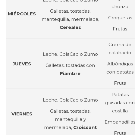
chorizo
Galletas, t
ostadas,
MIÉRCOLES
Croquetas
mantequilla, mermelada,
Cereales
Frutas
Crema de
calabacín
Leche, ColaCao o Zumo
JUEVES
Albóndigas
Galletas, t
ostadas con
con patatas
Fiambre
Fruta
Patatas
Leche, ColaCao o Zumo
guisadas con
costilla
Galletas, tostadas,
VIERNES
mantequilla y
Empanadilla
mermelada,
Croissant
Fruta