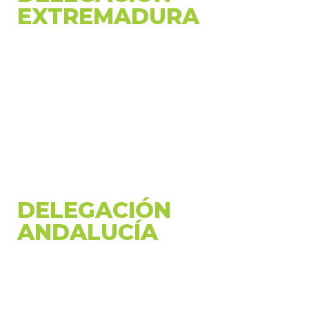
EXTREMADURA
667 756 818 - 924 142 526
info@siberiactiva.com
Carretera de Herrera del Duque a Peloche,
Km 5 - 06670 Herrera del Duque, Badajoz
Lunes a Domingo: 09.00 - 21.00
DELEGACIÓN
ANDALUCÍA
667 756 819
info@siberiactiva.com